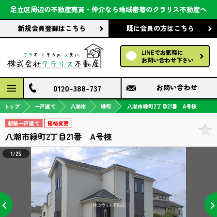
会社案内
足立区周辺の不動産売買・仲介なら
地域密着のクラリス不動産へ
新規会員登録
はこちら
既に会員の方
はこちら
前回の履歴で探す
LINEでお気軽に
保存した条件で探す
お問い合わせ下さい
検討中の物件
0120-388-737
お問い合わせ
トップ
一戸建て
八潮市
緑町
八潮市緑町2丁目21番 A号棟
新築一戸建て
価格変更
八潮市緑町2丁目21番 A号棟
1/25