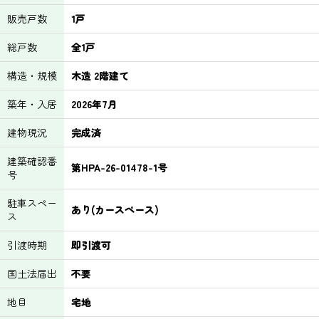
販売戸数
1戸
総戸数
全1戸
構造・規模
木造 2階建て
築年・入居
2026年7月
建物現況
完成済
建築確認番
第HPA-26-01478-1号
号
駐車スペー
あり(カースペース)
ス
引渡時期
即引渡可
国土法届出
不要
地目
宅地